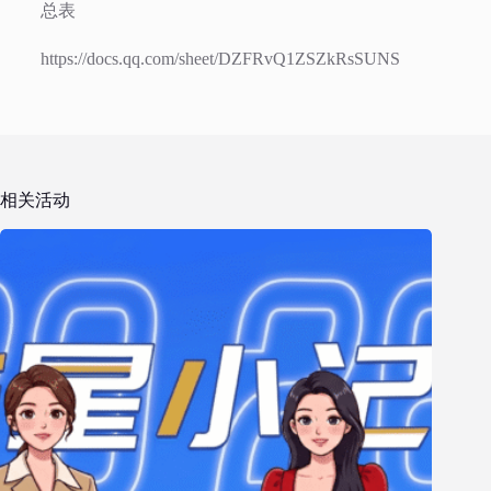
总表
https://docs.qq.com/sheet/DZFRvQ1ZSZkRsSUNS
相关活动