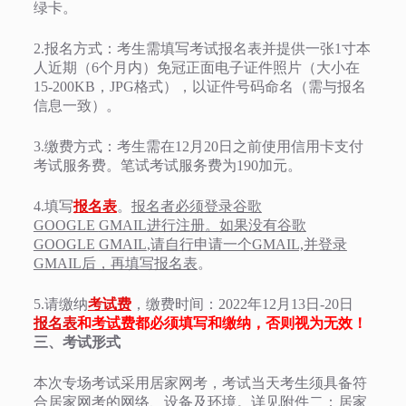
绿卡。
2.报名方式：考生需填写考试报名表并提供一张1寸本
人近期（6个月内）免冠正面电子证件照片（大小在
15-200KB，JPG格式），以证件号码命名（需与报名
信息一致）。
3.缴费方式：考生需在12月20日之前使用信用卡支付
考试服务费。笔试考试服务费为190加元。
4.填写
报名表
。
报名者
必须登录谷歌
GOOGLE
GMAIL
进行注册
。
如果没有谷歌
GOOGLE
GMAIL
,请自行申请一个GMAIL,并登录
GMAIL后，再填写报名表
。
5.请缴纳
考试费
，
缴费
时间：2022年12月13日-20日
报名表
和
考试费
都必须填写和缴纳，否则视为无效！
三、考试形式
本次专场考试采用居家网考，考试当天考生须具备符
合居家网考的网络、设备及环境。详见附件二：居家